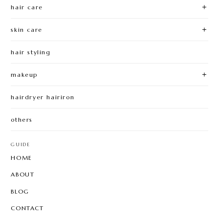
hair care
skin care
hair styling
makeup
hairdryer hairiron
others
GUIDE
HOME
ABOUT
BLOG
CONTACT