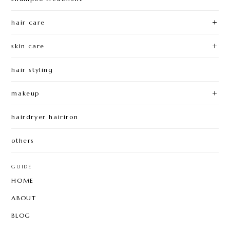
hair care
skin care
hair styling
makeup
hairdryer hairiron
others
GUIDE
HOME
ABOUT
BLOG