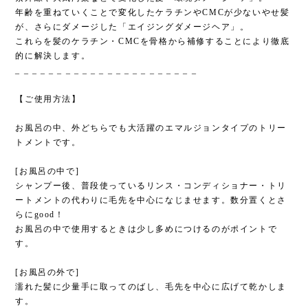
年齢を重ねていくことで変化したケラチンやCMCが少ないやせ髪
が、さらにダメージした「エイジングダメージヘア」。
これらを髪のケラチン・CMCを骨格から補修することにより徹底
的に解決します。
_ _ _ _ _ _ _ _ _ _ _ _ _ _ _ _ _ _ _ _ _ _
【ご使用方法】
お風呂の中、外どちらでも大活躍のエマルジョンタイプのトリー
トメントです。
[お風呂の中で]
シャンプー後、普段使っているリンス・コンディショナー・トリ
ートメントの代わりに毛先を中心になじませます。数分置くとさ
らにgood！
お風呂の中で使用するときは少し多めにつけるのがポイントで
す。
[お風呂の外で]
濡れた髪に少量手に取ってのばし、毛先を中心に広げて乾かしま
す。