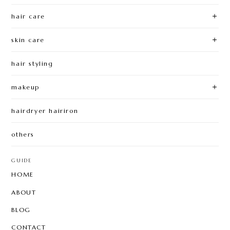
hair care
skin care
hair styling
makeup
hairdryer hairiron
others
GUIDE
HOME
ABOUT
BLOG
CONTACT