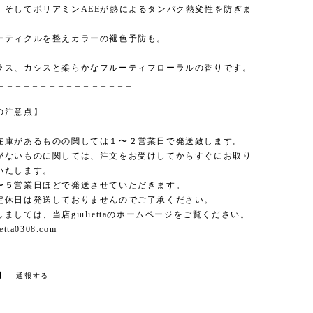
、そしてポリアミンAEEが熱によるタンパク熱変性を防ぎま
ーティクルを整えカラーの褪色予防も。
ラス、カシスと柔らかなフルーティフローラルの香りです。
_ _ _ _ _ _ _ _ _ _ _ _ _ _ _ _
の注意点】
在庫があるものの関しては１〜２営業日で発送致します。
がないものに関しては、注文をお受けしてからすぐにお取り
いたします。
〜５営業日ほどで発送させていただきます。
定休日は発送しておりませんのでご了承ください。
ましては、当店giuliettaのホームページをご覧ください。
lietta0308.com
通報する