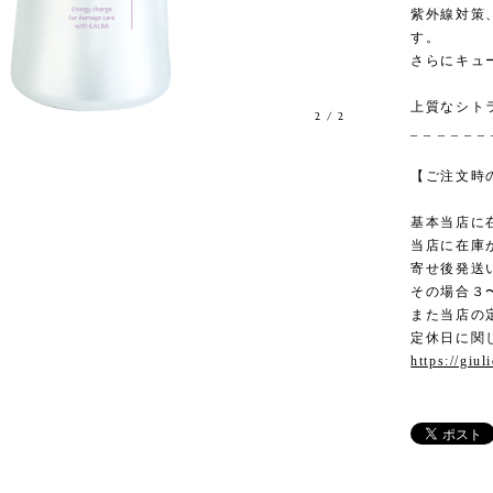
紫外線対策
す。
さらにキュ
上質なシト
2
/
2
_ _ _ _ _ _ 
【ご注文時
基本当店に
当店に在庫
寄せ後発送
その場合３
また当店の
定休日に関し
https://giu