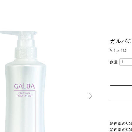
ガルバC
¥4,840
数量
髪内部のC
髪内部のC