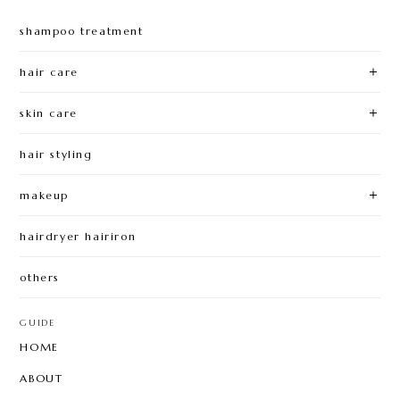
shampoo treatment
hair care
skin care
hair styling
makeup
hairdryer hairiron
others
GUIDE
HOME
ABOUT